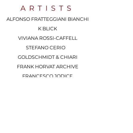
ARTISTS
ALFONSO FRATTEGGIANI BIANCHI
K BLICK
VIVIANA ROSSI-CAFFELL
STEFANO CERIO
GOLDSCHMIDT & CHIARI
FRANK HORVAT ARCHIVE
FRANCESCO JODICE
MASSIMO LISTRI
FRANÇOIS MALINGRËY
FABIO MICHIENZI
DOMINGO MILELLA
MARíA ÁNGELES VILA TORTOSA
SIMONA WELLER